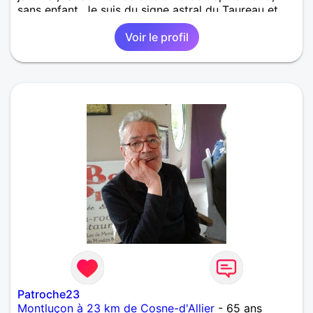
sans enfant. Je suis du signe astral du Taureau et
j'ai remarqué certaines affinités avec des femmes
Voir le profil
du signe de la Vierge. J'aimerais rencontrer une
femme simple entre 60 et 68 ans, mince, coquette,
qui prend soin d'elle-même. Femme de couleur
bienvenue.
Patroche23
Montluçon à 23 km de Cosne-d'Allier
- 65 ans