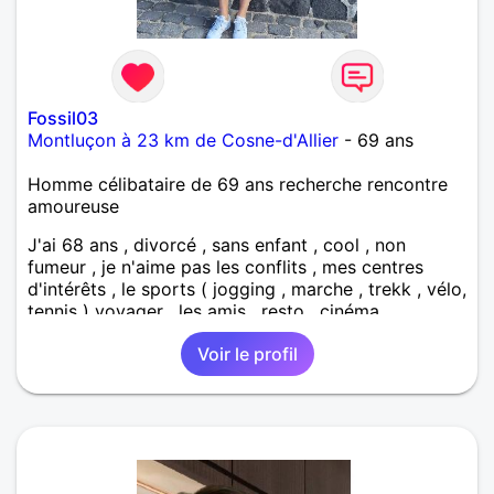
Fossil03
Montluçon à 23 km de Cosne-d'Allier
- 69 ans
Homme célibataire de 69 ans recherche rencontre
amoureuse
J'ai 68 ans , divorcé , sans enfant , cool , non
fumeur , je n'aime pas les conflits , mes centres
d'intérêts , le sports ( jogging , marche , trekk , vélo,
tennis ) voyager , les amis , resto , cinéma,
bricolage , une vie simple , saine et équilibré et
Voir le profil
enrichissante , je suis à un moment de ma vie où je
choisis le meilleurs pour mon équilibre . Je laisse de
coté les choses qui ne m'apportent rien . Ma
recherche : Une personne ayant les mêmes centres
d'intérêts que moi , douce et gentille, aimant
l'humour , sociable et pétillante, aimant l'imprévu .
Dans l'absolu le chacun chez soi me conviendrait