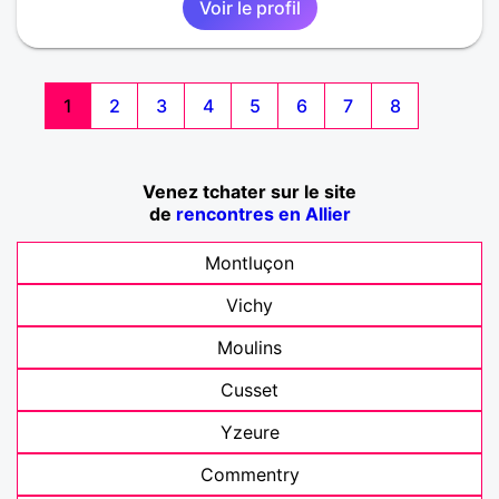
Voir le profil
1
2
3
4
5
6
7
8
Venez tchater sur le site
de
rencontres en Allier
Montluçon
Vichy
Moulins
Cusset
Yzeure
Commentry