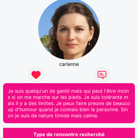
carlenne
Je suis quelqu'un de gentil mais qui peut l'être moin
s si on me marche sur les pieds. Je suis tolérante m
ais il y a des limites. Je peux faire preuve de beauco
up d'humour quand je connais bien la personne. Sin
on je suis de nature timide mais calme.
Type de rencontre recherché