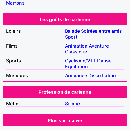
Marrons
Les goûts de carlenne
Loisirs
Balade
Soirées entre amis
Sport
Films
Animation
Aventure
Classique
Sports
Cyclisme/VTT
Danse
Equitation
Musiques
Ambiance
Disco
Latino
Profession de carlenne
Métier
Salarié
Plus sur ma vie