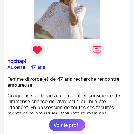
nochapi
Auxerre
-
47 ans
Femme divorcé(e) de 47 ans recherche rencontre
amoureuse
Croqueuse de la vie à plein dent et consciente de
l'immense chance de vivre celle qui m'a été
"donnée". En possession de toutes ses facultés
mentales et physiques. Célibataire mais pas
solitaire, je mène une vie bien remplie. Je ne suis
Voir le profil
pas sur ce site par dépit, ni en tant que
représentatrice de la Femme Divorcée Mal dans sa