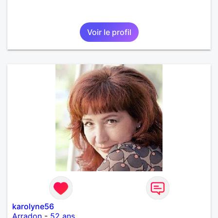
Voir le profil
karolyne56
Arradon
-
52 ans