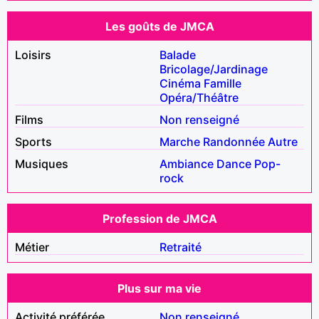
Les goûts de JMCA
Loisirs
Balade
Bricolage/Jardinage
Cinéma
Famille
Opéra/Théâtre
Films
Non renseigné
Sports
Marche
Randonnée
Autre
Musiques
Ambiance
Dance
Pop-
rock
Profession de JMCA
Métier
Retraité
Plus sur ma vie
Activité préférée
Non renseigné