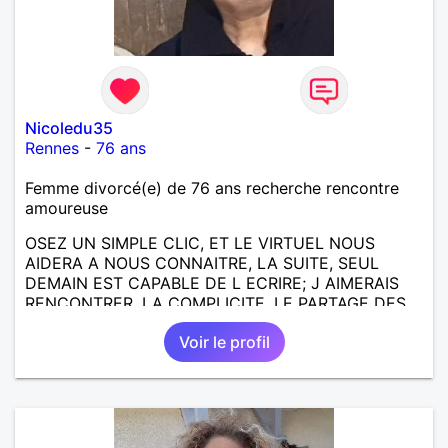
Nicoledu35
Rennes
-
76 ans
Femme divorcé(e) de 76 ans recherche rencontre
amoureuse
OSEZ UN SIMPLE CLIC, ET LE VIRTUEL NOUS
AIDERA A NOUS CONNAITRE, LA SUITE, SEUL
DEMAIN EST CAPABLE DE L ECRIRE; J AIMERAIS
RENCONTRER, LA COMPLICITE, LE PARTAGE DES
BELLES CHOSES DE LA VIE : BALADES, VOYAGES
Voir le profil
EN FRANCE OU AILLEURS. ETRE A L ECOUTE DE L
AUTRE, ET LA VIE SERA PLUS BELLE
ENCORE.....................