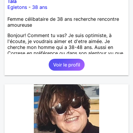
Tala
Egletons
-
38 ans
Femme célibataire de 38 ans recherche rencontre
amoureuse
Bonjour! Comment tu vas? Je suis optimiste, à
l'écoute, je voudrais aimer et d'etre aimée. Je
cherche mon homme qui a 38-48 ans. Aussi en
Correse en préférence ou dans son alentour vu que
je travaille en CDI et je ne peux pas souvent
Voir le profil
voyager loin. Merci. Bon chance à tout le monde.