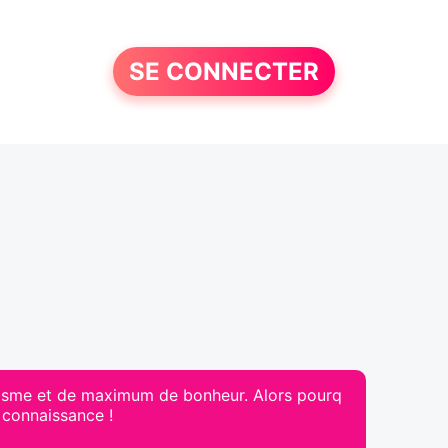
SE CONNECTER
usiasme et de maximum de bonheur. Alors pourq
e connaissance !