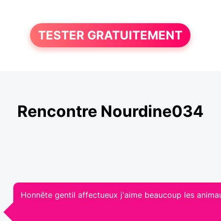
TESTER GRATUITEMENT
Rencontre Nourdine034
Honnête gentil affectueux j'aime beaucoup les anima