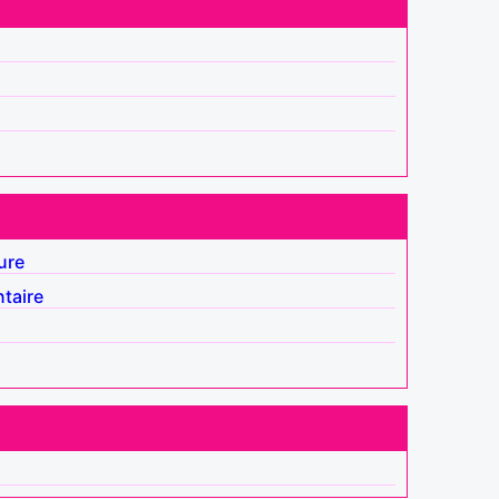
ure
taire