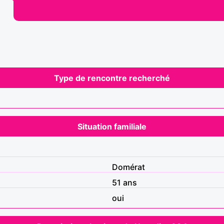
Type de rencontre recherché
Situation familiale
Domérat
51 ans
oui