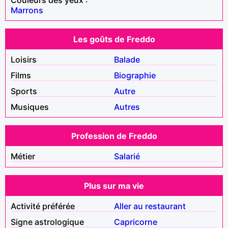
Marrons
Les goûts de Freddo
Loisirs
Balade
Films
Biographie
Sports
Autre
Musiques
Autres
Profession de Freddo
Métier
Salarié
Plus sur ma vie
Activité préférée
Aller au restaurant
Signe astrologique
Capricorne