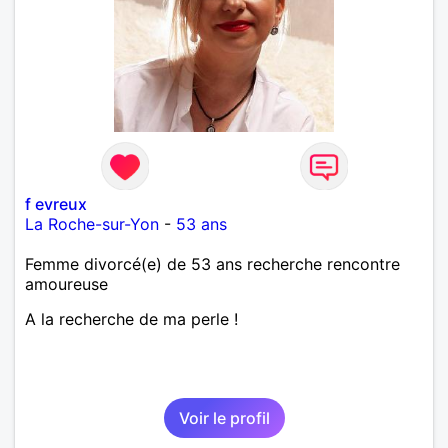
f evreux
La Roche-sur-Yon
-
53 ans
Femme divorcé(e) de 53 ans recherche rencontre
amoureuse
A la recherche de ma perle !
Voir le profil