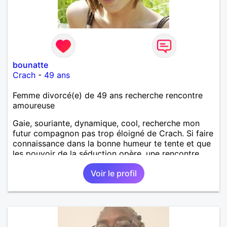
bounatte
Crach
-
49 ans
Femme divorcé(e) de 49 ans recherche rencontre
amoureuse
Gaie, souriante, dynamique, cool, recherche mon
futur compagnon pas trop éloigné de Crach. Si faire
connaissance dans la bonne humeur te tente et que
les pouvoir de la séduction opère, une rencontre
galante s'imposera !
Voir le profil