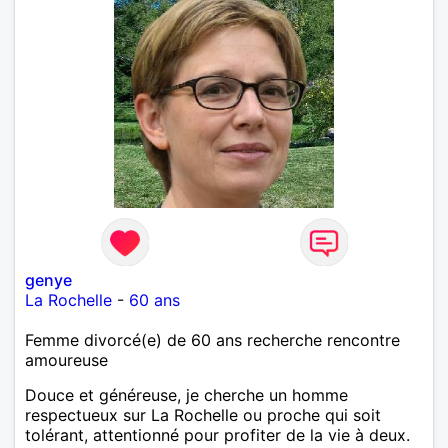
genye
La Rochelle
-
60 ans
Femme divorcé(e) de 60 ans recherche rencontre
amoureuse
Douce et généreuse, je cherche un homme
respectueux sur La Rochelle ou proche qui soit
tolérant, attentionné pour profiter de la vie à deux.