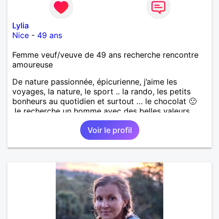
Lylia
Nice
-
49 ans
Femme veuf/veuve de 49 ans recherche rencontre
amoureuse
De nature passionnée, épicurienne, j’aime les
voyages, la nature, le sport .. la rando, les petits
bonheurs au quotidien et surtout … le chocolat 🙂
Je recherche un homme avec des belles valeurs,
respectueux, bienveillant. Une jolie rencontre, un
Voir le profil
feeling, une connexion, pour vivre une belle histoire
d’amour et profiter de ce que la vie peut nous offrir
de plus beau en retour. Je tiens à préciser, que je
cherche un homme sans enfants, qui ne boit pas et
ne fume pas.