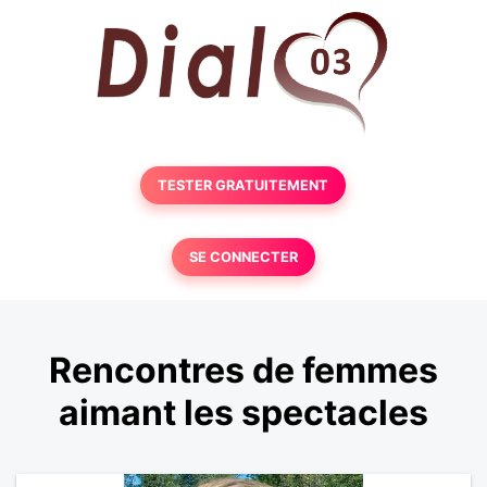
TESTER GRATUITEMENT
SE CONNECTER
Rencontres de femmes
aimant les spectacles