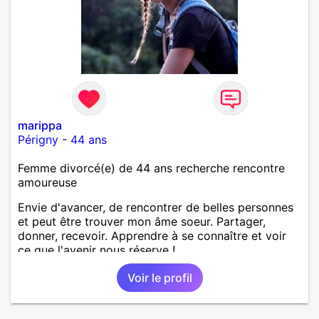
marippa
Périgny
-
44 ans
Femme divorcé(e) de 44 ans recherche rencontre
amoureuse
Envie d'avancer, de rencontrer de belles personnes
et peut être trouver mon âme soeur. Partager,
donner, recevoir. Apprendre à se connaître et voir
ce que l'avenir nous réserve !
Voir le profil