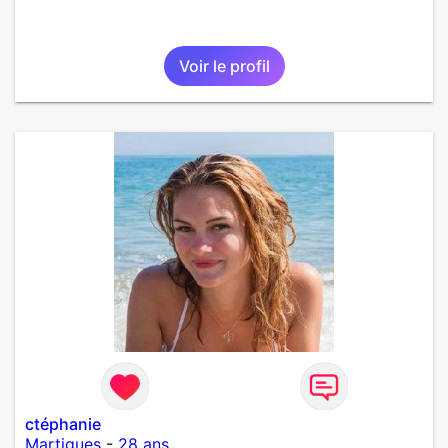
Voir le profil
ctéphanie
Martigues
-
28 ans