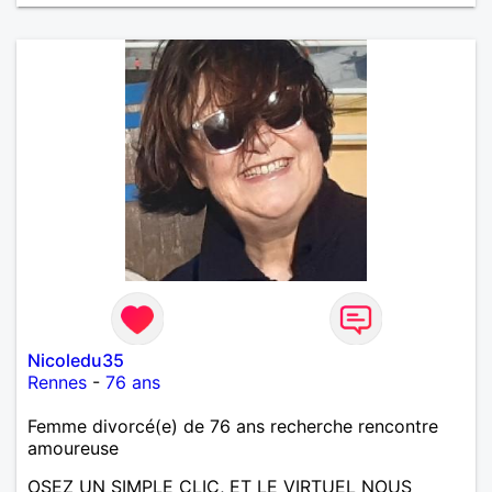
Nicoledu35
Rennes
-
76 ans
Femme divorcé(e) de 76 ans recherche rencontre
amoureuse
OSEZ UN SIMPLE CLIC, ET LE VIRTUEL NOUS