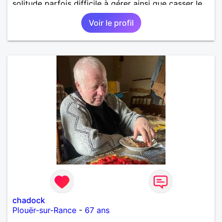
solitude parfois difficile à gérer ainsi que casser le
vague à l’âme. L’amitié reste extrêmement
Voir le profil
importante à mes yeux mais peut se décliner en des
sentiments plus puissants. « Le temps fera son
œuvre » disait Arthur Schopenhauer, philosophe
allemand que j’adore. J’aime discuter sans pour
autant être trop locace. Je suis bourré de qualités
avec très peu de défauts. Je suis altruiste,
bienveillant, empathique, attentionné, honnête,
respectueux, doux de caractère et compréhensif : je
laisse « glisser » beaucoup de choses. Mais ne vous
m’éprenez pas Mesdames, si une personne que
j’aime me trahit une fois, il n’y aura pas de seconde
chance et je l’effacerai à « vitam eternam ».
Néanmoins, je suis un tout petit peu maniaque ainsi
qu’impatient. J’essaye de faire des efforts. Rien de
bien dramatique ! Du moins je le pense……Je suis un
homme facile à vivre. À vous si vous le souhaitez,
d’apprendre à me connaître davantage. J’en serai
ravi….A très bientôt je l’espère.
chadock
Plouër-sur-Rance
-
67 ans