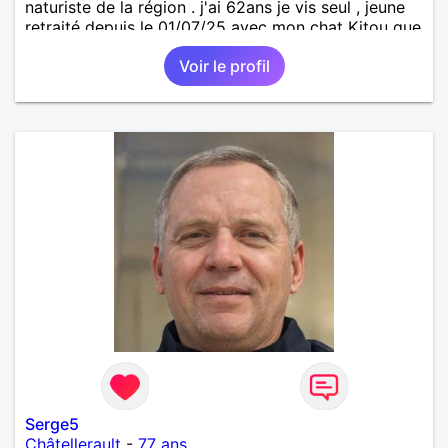
naturiste de la région . j'ai 62ans je vis seul , jeune
retraité depuis le 01/07/25 avec mon chat Kitou que
j'ai adopté en 04/2023 , je recherche une femme
Voir le profil
pour amitié et compagnie , partager des moments
de détente , de loisirs et d'intimités dans le respect
mutuel sur ma région du 57/54.
Serge5
Châtellerault
-
77 ans