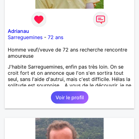
Adrianau
Sarreguemines
-
72 ans
Homme veuf/veuve de 72 ans recherche rencontre
amoureuse
J'habite Sarreguemines, enfin pas très loin. On se
croit fort et on annonce que l'on s'en sortira tout
seul, sans l'aide d'autrui, mais c'est difficile. Hélas la
solitude est sournoise... A vous de le découvrir, je ne
serais peut-être pas objectif. Rencontrer pour
Voir le profil
débuter, partager ensuite si le "feeling" se présente.